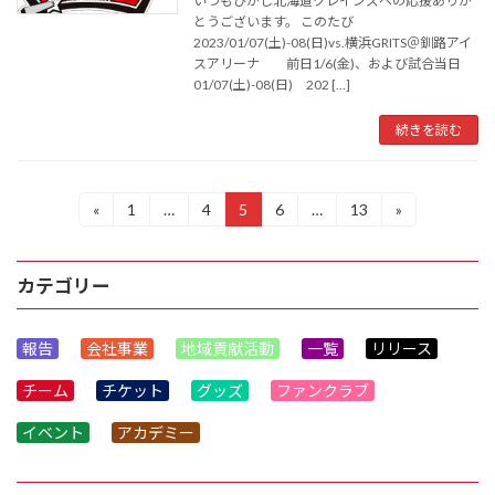
いつもひがし北海道クレインズへの応援ありが
とうございます。 このたび
2023/01/07(土)-08(日)vs.横浜GRITS＠釧路アイ
スアリーナ 前日1/6(金)、および試合当日
01/07(土)-08(日) 202 […]
続きを読む
投
«
1
…
4
5
6
…
13
»
固
固
固
固
固
定
定
定
定
定
稿
ペ
ペ
ペ
ペ
ペ
ー
ー
ー
ー
ー
の
カテゴリー
ジ
ジ
ジ
ジ
ジ
ペ
報告
会社事業
地域貢献活動
一覧
リリース
ー
チーム
チケット
グッズ
ファンクラブ
ジ
送
イベント
アカデミー
り