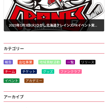
2023年1月3日(火)ひがし北海道クレインズPRイベント実施のお知らせ
2022年12月27日
カテゴリー
報告
会社事業
地域貢献活動
一覧
リリース
チーム
チケット
グッズ
ファンクラブ
イベント
アカデミー
アーカイブ