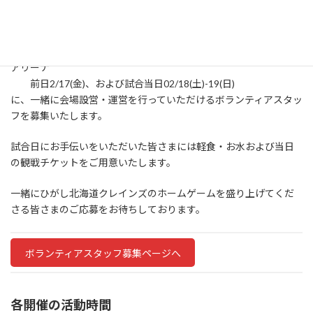
2023/01/28(土)-29(日)vs.H.C.栃木日光アイスバックス＠道北アー
クス大雪アリーナ
前日1/27(金)、および試合当日01/28(土)-29(日)
2023/02/18(土)-19(日)vs.レッドイーグルス北海道＠釧路アイス
アリーナ
前日2/17(金)、および試合当日02/18(土)-19(日)
に、一緒に会場設営・運営を行っていただけるボランティアスタッ
フを募集いたします。
試合日にお手伝いをいただいた皆さまには軽食・お水および当日
の観戦チケットをご用意いたします。
一緒にひがし北海道クレインズのホームゲームを盛り上げてくだ
さる皆さまのご応募をお待ちしております。
ボランティアスタッフ募集ページへ
各開催の活動時間