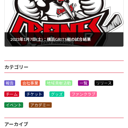
2023年1月7日(土)：横浜GRITS戦の試合結果
2023年1月7日
カテゴリー
報告
会社事業
地域貢献活動
一覧
リリース
チーム
チケット
グッズ
ファンクラブ
イベント
アカデミー
アーカイブ