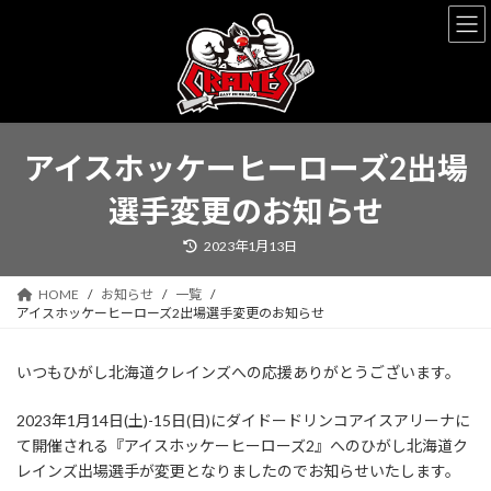
コ
ナ
ン
ビ
テ
ゲ
ン
ー
ツ
シ
へ
ョ
ス
ン
アイスホッケーヒーローズ2出場
キ
に
ッ
移
選手変更のお知らせ
プ
動
最
2023年1月13日
終
更
新
HOME
お知らせ
一覧
日
時
アイスホッケーヒーローズ2出場選手変更のお知らせ
:
いつもひがし北海道クレインズへの応援ありがとうございます。
2023年1月14日(土)-15日(日)にダイドードリンコアイスアリーナに
て開催される『アイスホッケーヒーローズ2』へのひがし北海道ク
レインズ出場選手が変更となりましたのでお知らせいたします。