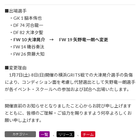
■出場選手
・GK 1 脇本侑也
・DF 74 河合龍一
・DF 82 大津夕聖
・
FW 10 大津晃介 → FW 19 矢野竜一朗へ変更
・FW 14 磯谷奏汰
・FW 26 齊藤大知
■変更理由
1月7日(土)-8日(日)開催の横浜GRITS戦での大津晃介選手の負傷
により、コンディション面を考慮し代替選出として矢野竜一朗選手
が各イベント・スクールへの参加および試合へ出場いたします。
開催直前のお知らせとなりましたこと心からお詫び申し上げます
とともに、皆様のご理解・ご協力を賜りますよう何卒よろしくお
願い申し上げます。
カテゴリー
一覧
、
リリース
、
チーム