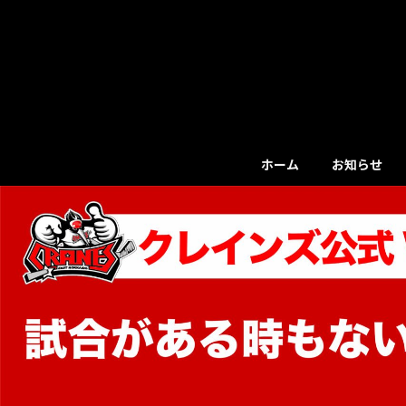
コ
ナ
ン
ビ
テ
ゲ
ン
ー
ツ
シ
へ
ョ
ス
ン
キ
に
ホーム
お知らせ
ッ
移
プ
動