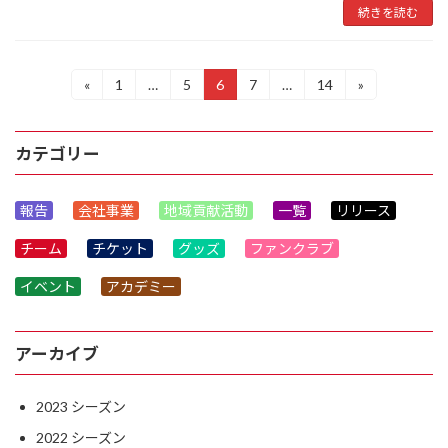
続きを読む
投
«
1
…
5
6
7
…
14
»
固
固
固
固
固
定
定
定
定
定
稿
ペ
ペ
ペ
ペ
ペ
ー
ー
ー
ー
ー
の
カテゴリー
ジ
ジ
ジ
ジ
ジ
ペ
報告
会社事業
地域貢献活動
一覧
リリース
ー
チーム
チケット
グッズ
ファンクラブ
ジ
送
イベント
アカデミー
り
アーカイブ
2023
2022