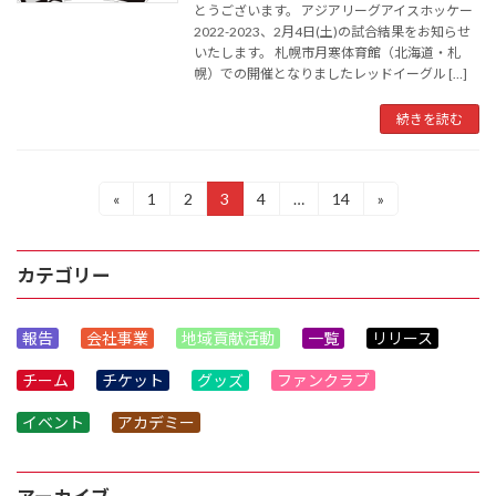
とうございます。 アジアリーグアイスホッケー
2022-2023、2月4日(土)の試合結果をお知らせ
いたします。 札幌市月寒体育館（北海道・札
幌）での開催となりましたレッドイーグル […]
続きを読む
投
«
1
2
3
4
…
14
»
固
固
固
固
固
定
定
定
定
定
稿
ペ
ペ
ペ
ペ
ペ
ー
ー
ー
ー
ー
の
カテゴリー
ジ
ジ
ジ
ジ
ジ
ペ
報告
会社事業
地域貢献活動
一覧
リリース
ー
チーム
チケット
グッズ
ファンクラブ
ジ
送
イベント
アカデミー
り