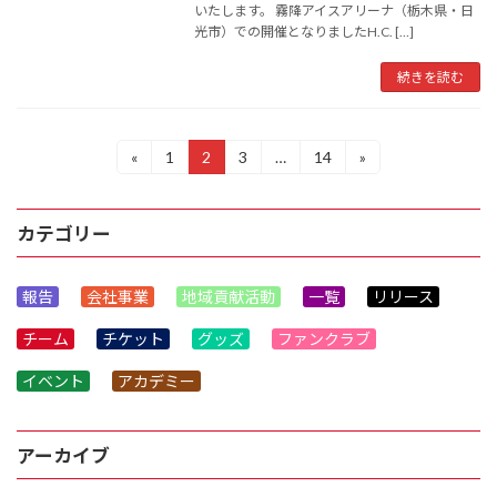
いたします。 霧降アイスアリーナ（栃木県・日
光市）での開催となりましたH.C. […]
続きを読む
投
«
1
2
3
…
14
»
固
固
固
固
定
定
定
定
稿
ペ
ペ
ペ
ペ
ー
ー
ー
ー
の
カテゴリー
ジ
ジ
ジ
ジ
ペ
報告
会社事業
地域貢献活動
一覧
リリース
ー
チーム
チケット
グッズ
ファンクラブ
ジ
送
イベント
アカデミー
り
アーカイブ