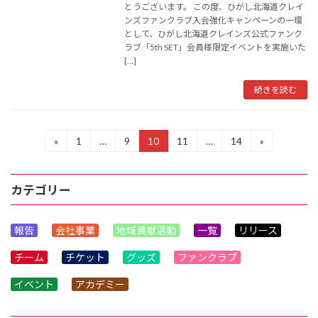
とうございます。 この度、ひがし北海道クレイ
ンズファンクラブ入会強化キャンペーンの一環
として、ひがし北海道クレインズ公式ファンク
ラブ「5th SET」会員様限定イベントを実施いた
[…]
続きを読む
投
«
1
…
9
10
11
…
14
»
固
固
固
固
固
定
定
定
定
定
稿
ペ
ペ
ペ
ペ
ペ
ー
ー
ー
ー
ー
の
カテゴリー
ジ
ジ
ジ
ジ
ジ
ペ
報告
会社事業
地域貢献活動
一覧
リリース
ー
チーム
チケット
グッズ
ファンクラブ
ジ
送
イベント
アカデミー
り