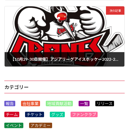
2022年10月18日
次の記事
【10月29-30日開催】アジアリーグアイスホッケー2022-2023 vs横浜GRITS試合情報
2022年10月21日
カテゴリー
報告
会社事業
地域貢献活動
一覧
リリース
チーム
チケット
グッズ
ファンクラブ
イベント
アカデミー