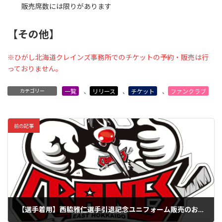
販売席数には限りがあります
【その他】
※ひがし北海道クレインズ事務所でのチケットの予約・販売は行
っておりません。
カテゴリー
一覧
、
リリース
、
チケット
、
ファンクラブ
前の記事
【選手着用】西脇雅仁選手引退記念ユニフォーム販売のお知らせ