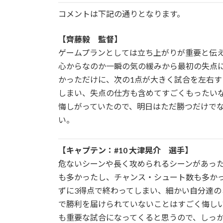
コメントは下記の通りとなります。
【齊藤毅 監督】
ゲームプランとしては立ち上がりが重要と伝
心からなのか一瞬の気の緩みから最初の失点
かっただけに、次の1点が大きく試合を左右
しまい、失点の仕方も含めてすごくもったい
悔しがっていたので、明日はただ勝つだけで
い。
【キャプテン：#10 大津晃介 選手】
危ないシーンや長く攻められるシーンがあっ
も多かったし、チャンス・シュート数も多か
ずに3得点で終わってしまい、細かい自分達
で勝利を届けられていないことはすごく悔し
も重要な試合になってくると思うので、しっ