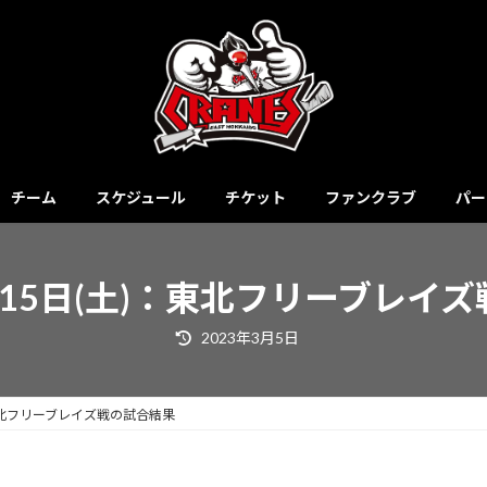
チーム
スケジュール
チケット
ファンクラブ
パー
0月15日(土)：東北フリーブレイ
最
2023年3月5日
終
更
新
日
時
：東北フリーブレイズ戦の試合結果
: