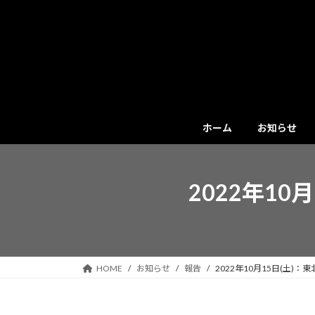
コ
ナ
ン
ビ
テ
ゲ
ン
ー
ツ
シ
へ
ョ
ス
ン
キ
に
ホーム
お知らせ
ッ
移
プ
動
2022年1
HOME
お知らせ
報告
2022年10月15日(土)