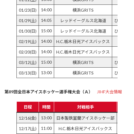
14:00
01/23(日)
横浜GRITS
KO
14:05
01/29(土)
レッドイーグルス北海道
ひがし北
15:00
01/30(日)
レッドイーグルス北海道
ひがし北
14:00
02/19(土)
H.C.栃木日光アイスバックス
14:00
02/20(日)
H.C.栃木日光アイスバックス
15:00
03/12(土)
横浜GRITS
ひがし北
13:00
03/13(日)
横浜GRITS
ひがし北
第89回全日本アイスホッケー選手権大会（Ａ）
JIHF大会情報
日程
時間
対戦相手
13:00
12/16(金)
日本製鉄室蘭アイスホッケー部
長野市
11:00
12/17(土)
H.C.栃木日光アイスバックス
長野市