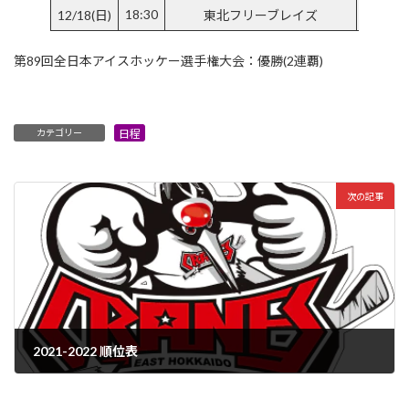
18:30
12/18(日)
東北フリーブレイズ
長野市
第89回全日本アイスホッケー選手権大会：優勝(2連覇)
カテゴリー
日程
次の記事
2021-2022 順位表
2022年7月5日