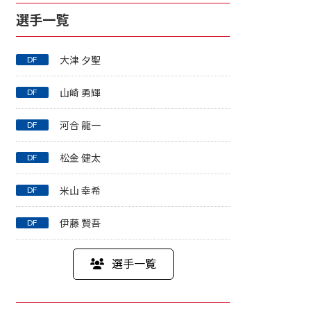
選手一覧
DF
大津 夕聖
DF
山崎 勇輝
DF
河合 龍一
DF
松金 健太
DF
米山 幸希
DF
伊藤 賢吾
選手一覧