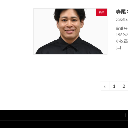
寺尾
FW
2022年
背番
198
小牧高
[…]
投
«
1
2
固
固
定
定
稿
ペ
ペ
の
ー
ー
ジ
ジ
ペ