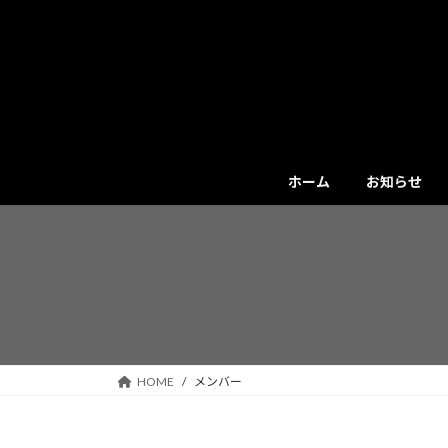
コ
ナ
ン
ビ
テ
ゲ
ン
ー
ツ
シ
へ
ョ
ス
ン
キ
に
ホーム
お知らせ
ッ
移
プ
動
HOME
メンバー