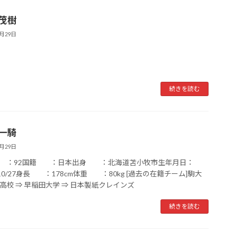
 茂樹
6月29日
続きを読む
 一騎
6月29日
号 ：92国籍 ：日本出身 ：北海道苫小牧市生年月日：
2/10/27身長 ：178cm体重 ：80kg [過去の在籍チーム]駒大
高校 ⇒ 早稲田大学 ⇒ 日本製紙クレインズ
続きを読む