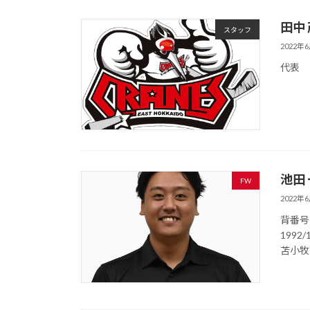
田中
スタッフ
2022年
代表
池田
FW
2022年
背番
199
苫小牧