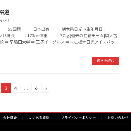
 裕道
6月29日
号 ：53国籍 ：日本出身 ：栃木県日光市生年月日：
9/6/15身長 ：173cm体重 ：77kg [過去の在籍チーム]駒大苫
校 ⇒ 早稲田大学 ⇒ 王子イーグルス ⇒ H.C.栃木日光アイスバッ
続きを読む
3
4
…
6
»
固
固
固
定
定
定
ペ
ペ
ペ
ー
ー
ー
ジ
ジ
ジ
会社概要
よくある質問
プライバシーポリシー
お問い合わせ