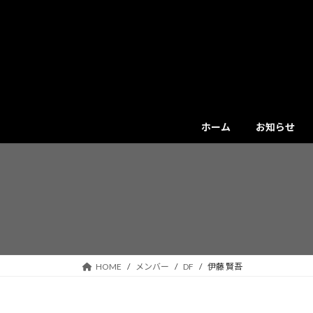
コ
ナ
ン
ビ
テ
ゲ
ン
ー
ツ
シ
へ
ョ
ス
ン
キ
に
ホーム
お知らせ
ッ
移
プ
動
HOME
メンバー
DF
伊藤 賢吾