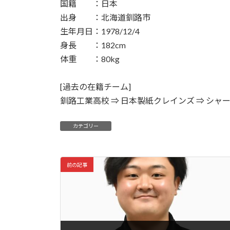
国籍 ：日本
出身 ：北海道釧路市
生年月日：1978/12/4
身長 ：182cm
体重 ：80kg
[過去の在籍チーム]
釧路工業高校 ⇒ 日本製紙クレインズ ⇒ シャー
DF
カテゴリー
前の記事