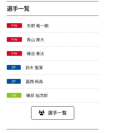
選手一覧
FW
矢野 竜一朗
FW
青山 晃大
FW
磯谷 奏汰
DF
鈴木 聖夏
DF
葛西 純昌
GK
磯部 裕次郎
選手一覧