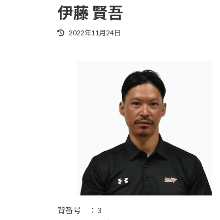
伊藤 賢吾
最
2022年11月24日
終
更
新
日
時
:
背番号 ：3