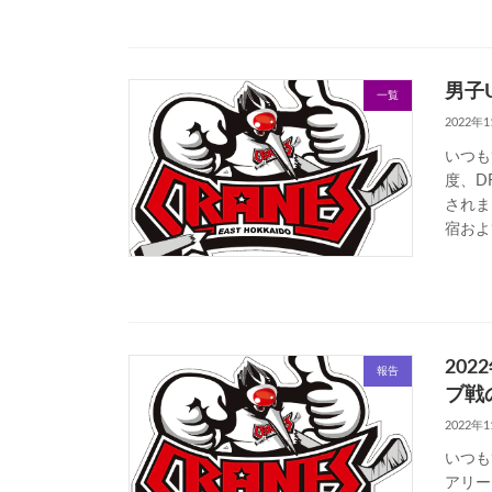
男子
一覧
2022年
いつも
度、D
されま
宿およ
20
報告
ブ戦
2022年
いつも
アリー