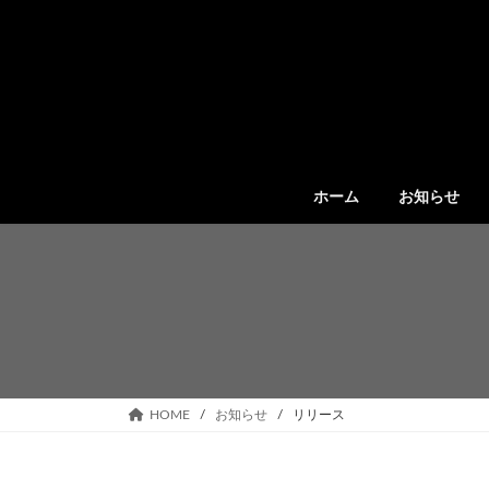
コ
ナ
ン
ビ
テ
ゲ
ン
ー
ツ
シ
へ
ョ
ス
ン
キ
に
ッ
移
ホーム
お知らせ
プ
動
HOME
お知らせ
リリース