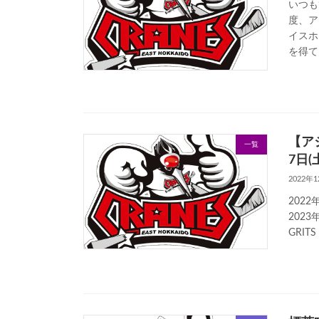
いつも
度、ア
イスホ
を得て
【アジ
一覧
7日
2022年
202
2023
GRI