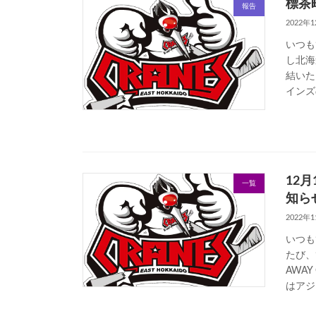
標茶
報告
2022年
いつも
し北海
結いた
インズ
12月
一覧
知ら
2022年
いつも
たび、
AWA
はアジア