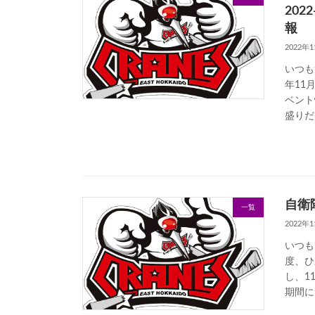
202
報
2022年
いつも
年11
ベント
盛りだ
自衛
一覧
2022年
いつも
度、ひ
し、1
期間に