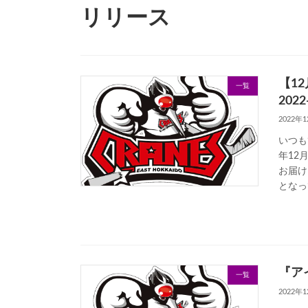
リリース
【1
一覧
202
2022年
いつも
年12
お届け
となっ
『ア
一覧
2022年