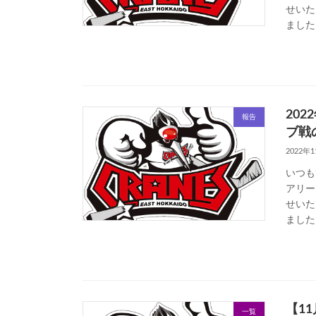
せいた
ましたH
20
報告
ブ戦
2022年
いつも
アリー
せいた
ましたH
【1
一覧