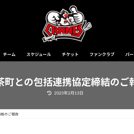
チーム
スケジュール
チケット
ファンクラブ
パー
茶町との包括連携協定締結のご
最
2023年2月13日
終
更
新
日
時
締結のご報告
: