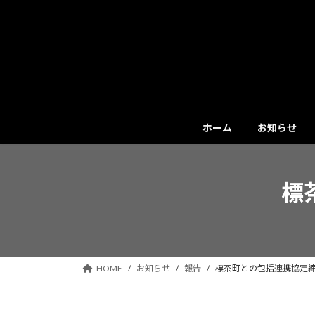
コ
ナ
ン
ビ
テ
ゲ
ン
ー
ツ
シ
へ
ョ
ス
ン
キ
に
ホーム
お知らせ
ッ
移
プ
動
標
HOME
お知らせ
報告
標茶町との包括連携協定