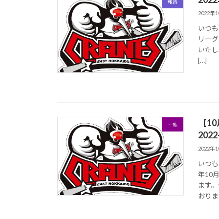
報告
2022年
いつも
リーグ
いたし
[…]
【1
一覧
202
2022年
いつも
年10
ます。
おります