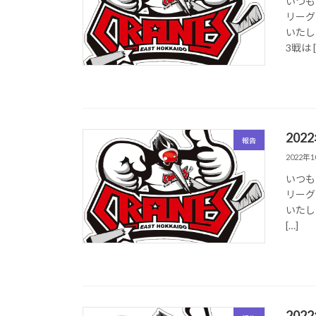
いつも
リーグ
いたし
3戦は [
20
報告
2022年
いつも
リーグ
いたし
[…]
20