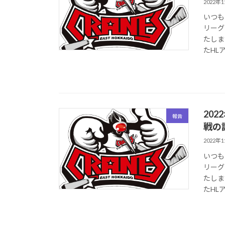
2022年
いつも
リーグ
たしま
たHLア
20
報告
戦の
2022年
いつも
リーグ
たしま
たHLア