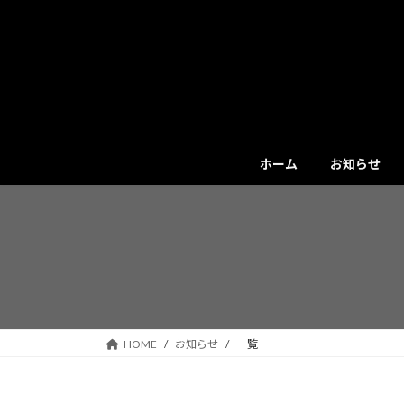
コ
ナ
ン
ビ
テ
ゲ
ン
ー
ツ
シ
へ
ョ
ス
ン
キ
に
ホーム
お知らせ
ッ
移
プ
動
HOME
お知らせ
一覧