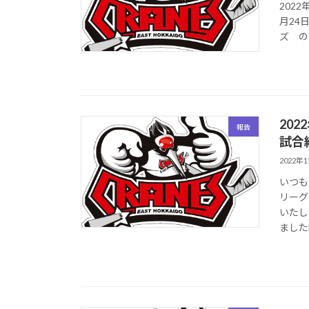
2022
月24
ズ の
202
報告
試合
2022年
いつも
リーグ
いたし
ましたH.