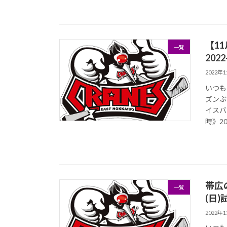
【1
一覧
202
2022年
いつも
ズンぶ
イスバ
時》202
帯広
一覧
(日
2022年