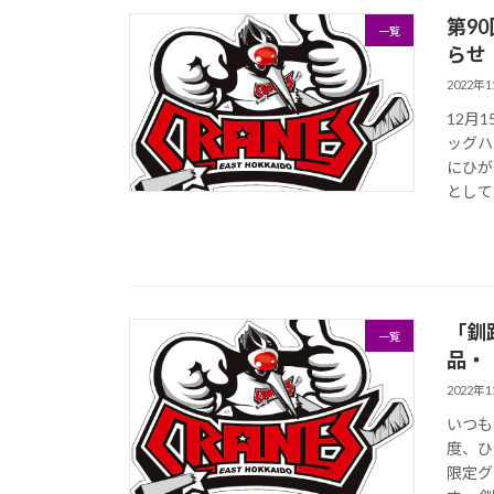
第9
一覧
らせ
2022年
12月
ッグハ
にひが
として第
「釧
一覧
品・
2022年
いつも
度、ひ
限定グ