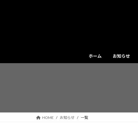
コ
ナ
ン
ビ
テ
ゲ
ン
ー
ツ
シ
へ
ョ
ス
ン
キ
に
ホーム
お知らせ
ッ
移
プ
動
HOME
お知らせ
一覧