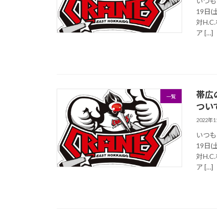
いつも
19日(
対H.
ア […]
帯広
一覧
つい
2022年
いつも
19日(
対H.
ア […]