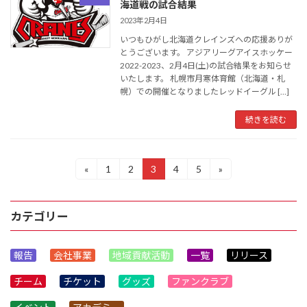
海道戦の試合結果
2023年2月4日
いつもひがし北海道クレインズへの応援ありが
とうございます。 アジアリーグアイスホッケー
2022-2023、2月4日(土)の試合結果をお知らせ
いたします。 札幌市月寒体育館（北海道・札
幌）での開催となりましたレッドイーグル […]
続きを読む
投
«
1
2
3
4
5
»
固
固
固
固
固
定
定
定
定
定
稿
ペ
ペ
ペ
ペ
ペ
ー
ー
ー
ー
ー
の
カテゴリー
ジ
ジ
ジ
ジ
ジ
ペ
報告
会社事業
地域貢献活動
一覧
リリース
ー
チーム
チケット
グッズ
ファンクラブ
ジ