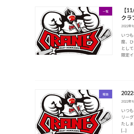
【1
一覧
クラ
2022年
いつも
度、ひ
として
限定イ
20
報告
2022年
いつも
リーグ
たしま
[…]