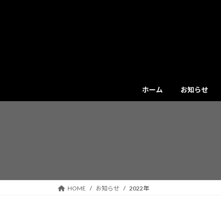
コ
ナ
ン
ビ
テ
ゲ
ン
ー
ツ
シ
へ
ョ
ス
ン
キ
に
ホーム
お知らせ
ッ
移
プ
動
HOME
お知らせ
2022年