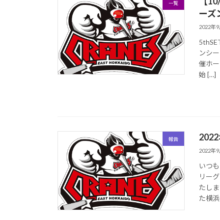
【10
一覧
ーズ
2022年
5th
ンシー
催ホー
始 […]
202
報告
2022年
いつも
リーグ
たしま
た横浜G