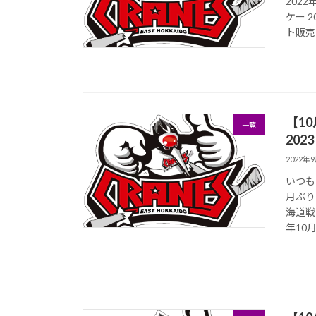
2022
ケー 2
ト販売
【1
一覧
20
2022年
いつも
月ぶり
海道戦
年10月1