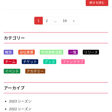
続きを読む
投
1
2
…
14
»
固
固
固
定
定
定
稿
ペ
ペ
ペ
ー
ー
ー
の
カテゴリー
ジ
ジ
ジ
ペ
報告
会社事業
地域貢献活動
一覧
リリース
ー
チーム
チケット
グッズ
ファンクラブ
ジ
送
イベント
アカデミー
り
アーカイブ
2023
2022