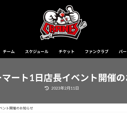
チーム
スケジュール
チケット
ファンクラブ
パー
ーマート1日店長イベント開催の
最
2023年2月11日
終
更
新
日
時
ベント開催のお知らせ
: