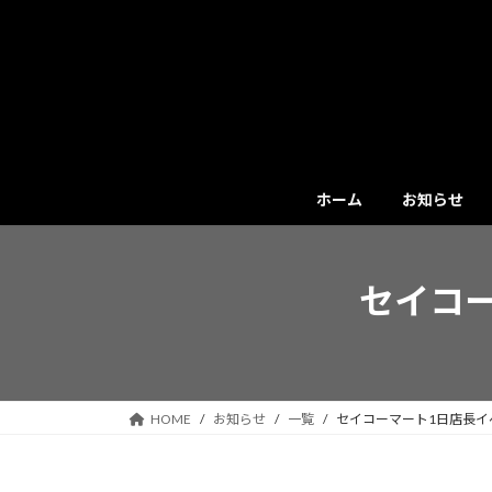
コ
ナ
ン
ビ
テ
ゲ
ン
ー
ツ
シ
へ
ョ
ス
ン
キ
に
ホーム
お知らせ
ッ
移
プ
動
セイコ
HOME
お知らせ
一覧
セイコーマート1日店長イ