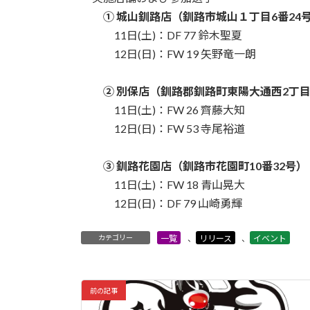
① 城山釧路店（釧路市城山１丁目6番24
11日(土)：DF 77 鈴木聖夏
12日(日)：FW 19 矢野竜一朗
② 別保店（釧路郡釧路町東陽大通西2丁目
11日(土)：FW 26 齊藤大知
12日(日)：FW 53 寺尾裕道
③ 釧路花園店（釧路市花園町10番32号）
11日(土)：FW 18 青山晃大
12日(日)：DF 79 山崎勇輝
カテゴリー
一覧
、
リリース
、
イベント
前の記事