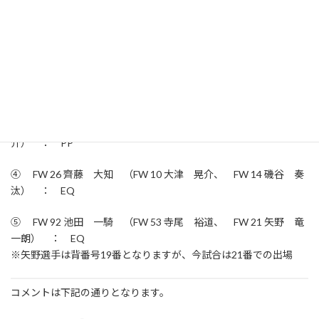
■得点 ※（）内はアシスト
① FW 9 松野 佑太 （DF 79 山崎 勇輝） ： EQ
② FW 10 大津 晃介 （FW 14 磯谷 奏汰、 FW 26 齊藤 大
知） ： EQ
③ DF 82 大津 夕聖 （FW 92 池田 一騎、 FW 10 大津 晃
介） ： PP
④ FW 26 齊藤 大知 （FW 10 大津 晃介、 FW 14 磯谷 奏
汰） ： EQ
⑤ FW 92 池田 一騎 （FW 53 寺尾 裕道、 FW 21 矢野 竜
一朗） ： EQ
※矢野選手は背番号19番となりますが、今試合は21番での出場
コメントは下記の通りとなります。