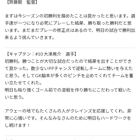
【齊藤毅 監督】
まずは今シーズンの初勝利を掴めたことは良かったと思います。選
手達が一つになり必死にプレーした結果、勝ち取った勝利だと思
います。まだまだプレーの修正点はあるので、明日の試合で勝利出
来るよう挑んでいきます。
【キャプテン：#10 大津晃介 選手】
初勝利。勝つことが大切な試合だったので結果を出すことができ
て良かった。数少ないPPチャンスで逆転しチームに勢いを与えた
と思う。そしてGK脇本が多くのピンチを止めてくれてチームを奮
い立たせてくれた。
明日も粘り強くゴール前での混戦を作り勝ちにこだわって戦いた
いと思う。
アウェーの地でもたくさんの人がクレインズを応援してくれ、非
常に心強いです。そんなみなさんのために明日もハードワークを
し続けます！