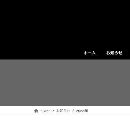
コ
ナ
ン
ビ
テ
ゲ
ン
ー
ツ
シ
へ
ョ
ス
ン
キ
に
ホーム
お知らせ
ッ
移
プ
動
HOME
お知らせ
2022年