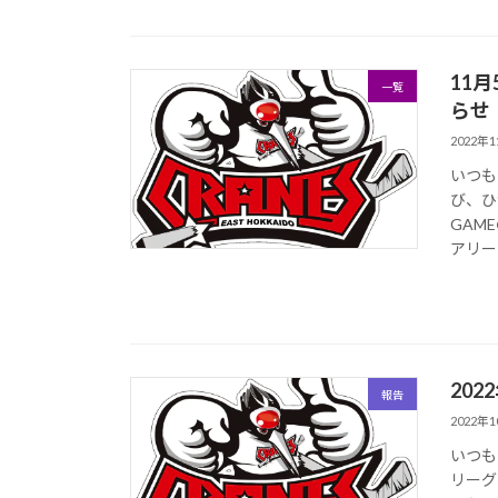
11
一覧
らせ
2022年
いつも
び、ひ
GAM
アリー 
202
報告
2022年
いつも
リーグ