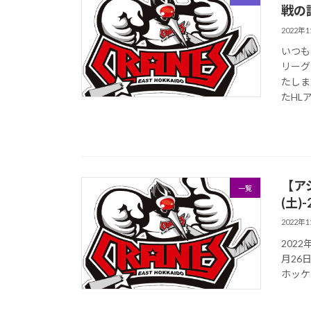
戦の
2022年
いつも
リーグ
たしま
たHLア
【アジ
一覧
(土
2022年
2022
月26
ホッケ