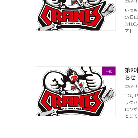
2022年
いつも
19日(
対H.
ア […]
第9
一覧
らせ
2022年
12月
ッグハ
にひが
として第