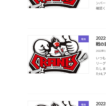
ンバー
確認く
20
報告
戦の
2022年
いつも
リーグ
たしま
たHLア
20
報告